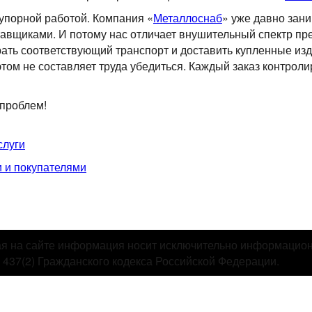
упорной работой. Компания «
Металлоснаб
» уже давно зани
авщиками. И потому нас отличает внушительный спектр пре
ать соответствующий транспорт и доставить купленные из
этом не составляет труда убедиться. Каждый заказ контроли
 проблем!
слуги
 и покупателями
я на сайте информация носит исключительно информационн
437(2) Гражданского кодекса Российской Федерации.