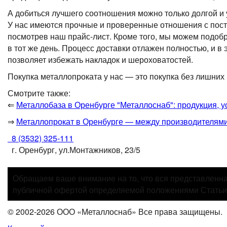
А добиться лучшего соотношения можно только долгой и 
У нас имеются прочные и проверенные отношения с пост
посмотрев наш прайс-лист. Кроме того, мы можем подобр
в тот же день. Процесс доставки отлажен полностью, и в 
позволяет избежать накладок и шероховатостей.
Покупка металлопроката у нас — это покупка без лишних
Смотрите также:
⇐
Металлобаза в Оренбурге "Металлоснаб": продукция, у
⇒
Металлопрокат в Оренбурге — между производителями
8 (3532) 325-111
г. Оренбург, ул.Монтажников, 23/5
Обращаем ваше внимание на то, что вся представленна
публичной офертой определяемой положениями Статьи 
© 2002-2026 ООО «Металлоснаб» Все права защищены.